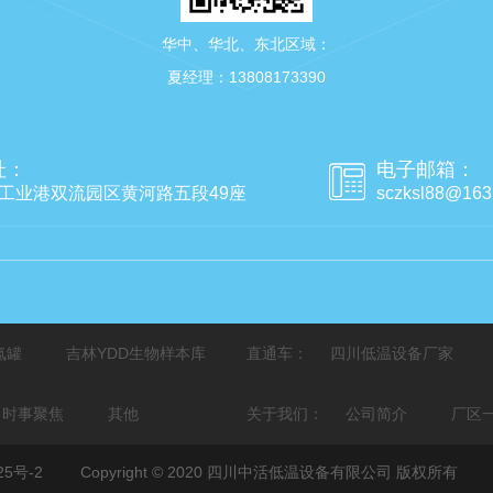
华中、华北、东北区域：
夏经理：13808173390
址：
电子邮箱：
工业港双流园区黄河路五段49座
sczksl88@163
氮罐
吉林YDD生物样本库
直通车：
四川低温设备厂家
时事聚焦
其他
关于我们：
公司简介
厂区
25号-2
Copyright © 2020 四川中活低温设备有限公司 版权所有