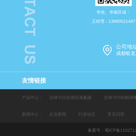
华东、华南区域：
王经理：13880521487
公司地
成都蛟龙
友情链接
产品中心：
吉林YDZ自增压液氮罐
吉林YDS铝制液
新闻中心：
吉林程控降温仪
企业新闻
吉林YDK非标定制液氮罐
行业动态
常见问答
备案号：
蜀ICP备110271