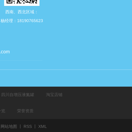
西南、西北区域：
杨经理：18190765623
.com
四川自增压液氮罐
淘宝店铺
一览
荣誉资质
网站地图
丨
RSS
丨
XML