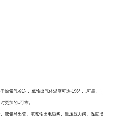
氮气冷冻，.低输出气体温度可达-196°，..可靠。
更加的..可靠。
示、液氮导出管、液氮输出电磁阀、泄压压力阀、温度指