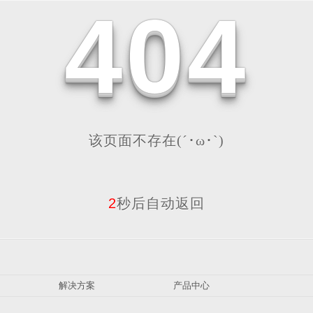
4
0
4
该页面不存在(´･ω･`)
2
秒后自动返回
解决方案
产品中心